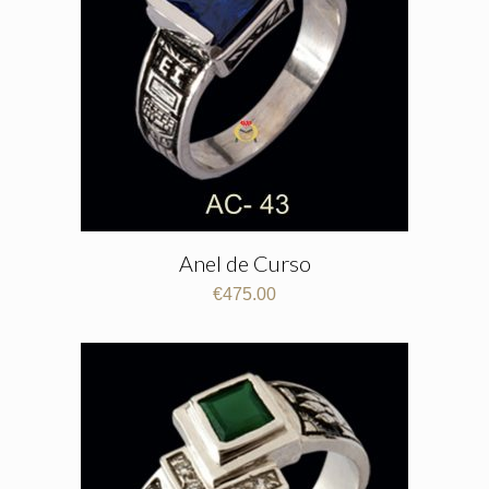
Anel de Curso
€
475.00