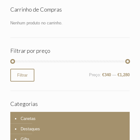
Carrinho de Compras
Nenhum produto no carrinho.
Filtrar por preço
Preço
Preço
Preço:
€340
—
€1,280
Filtrar
mínimo
máximo
Categorias
Canetas
Destaques
Gifts