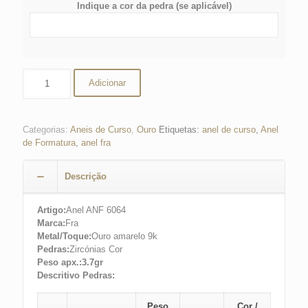
Indique a cor da pedra (se aplicável)
Quantidade
Adicionar
de
Anel
de
Curso
Categorias:
Aneis de Curso
,
Ouro
Etiquetas:
anel de curso
,
Anel
6064
de Formatura
,
anel fra
Descrição
Artigo:
Anel ANF 6064
Marca:
Fra
Metal/Toque:
Ouro amarelo 9k
Pedras:
Zircónias Cor
Peso apx.:3.7gr
Descritivo Pedras:
Peso
Cor /