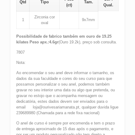
Qtd
Tipo
Tam.
(ct)
Qual.
Zirconia cor
1
9x7mm
oval
Possibilidade de fabrico também em ouro de 19.25
kilates Peso apx.:4.6gr
(Ouro 19.2k), preço sob consulta.
7807
Nota:
Ao encomendar o seu anel deve informar o tamanho, os
dados da sua faculdade e cores do seu curso para que
possamos personalizar o seu anel, podemos também
gravar no seu interior uma data ou algo que pretenda, ou
gravar no estojo que o acompanha mensagem ou
dedicatória, estes dados devem ser enviados para o
email loja@ourivesariamanata.pt, qualquer duvida ligue
239689980 (Chamada para a rede fixa nacional)
O anel de curso é sempre por encomenda e tem o prazo
de entrega aproximado de 15 dias após o pagamento, e
por ser um produto personalizado não tem direito a