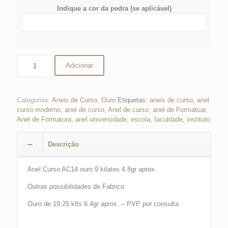
Indique a cor da pedra (se aplicável)
Quantidade
Adicionar
de
Anel
de
Curso
Categorias:
Aneis de Curso
,
Ouro
Etiquetas:
aneis de curso
,
anel
curso moderno
,
anel de curso
,
Anel de curso; anel de Formatuar
,
Anel de Formatura
,
anel universidade
,
escola
,
faculdade
,
instituto
Descrição
Anel Curso AC14 ouro 9 kilates 4.8gr aprox.
Outras possibilidades de Fabrico
Ouro de 19.25 klts 6.4gr aprox. – PVP por consulta