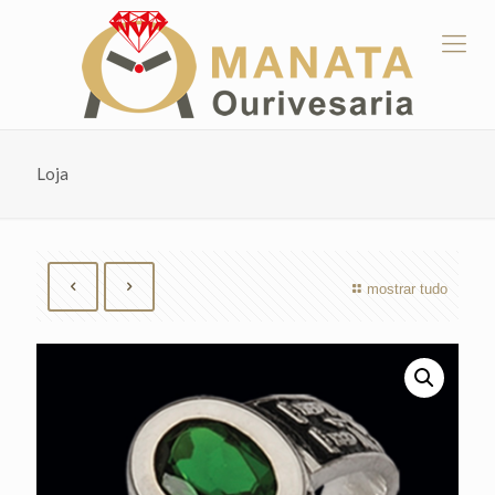
Loja
mostrar tudo
by
Fmeaddons