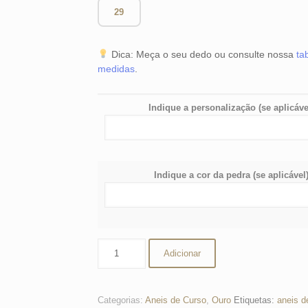
29
Dica: Meça o seu dedo ou consulte nossa
ta
medidas
.
Indique a personalização (se aplicáve
Indique a cor da pedra (se aplicável
Quantidade
Adicionar
de
Anel
de
Categorias:
Aneis de Curso
,
Ouro
Etiquetas:
aneis d
Curso