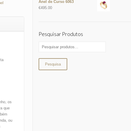
Anel de Curso 6063
nel
€
495.00
Pesquisar Produtos
lta
Pesquisa
nho, os
ra que
mbém
enda, ou
u