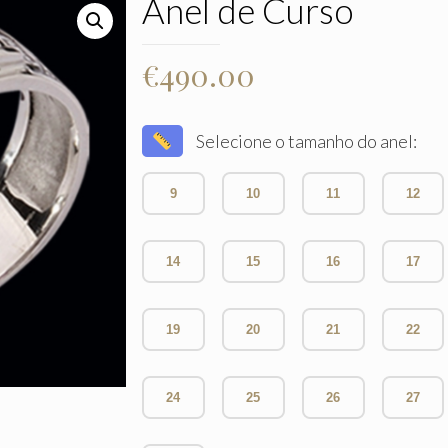
Anel de Curso
€
490.00
Selecione o tamanho do anel:
9
10
11
12
14
15
16
17
19
20
21
22
24
25
26
27