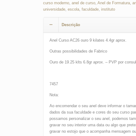
curso moderno
,
anel de curso
,
Anel de Formatura
,
a
universidade
,
escola
,
faculdade
,
instituto
Descrição
Anel Curso AC26 ouro 9 kilates 4.4gr aprox.
Outras possibilidades de Fabrico
Ouro de 19.25 klts 6.8gr aprox. – PVP por consu
7457
Nota:
Ao encomendar o seu anel deve informar o tama
dados da sua faculdade e cores do seu curso pa
possamos personalizar o seu anel, podemos ta
gravar no seu interior uma data ou algo que pret
gravar no estojo que o acompanha mensagem o