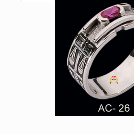
by
Fmeaddons