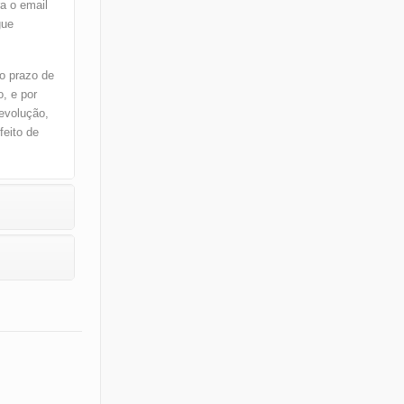
ra o email
gue
o prazo de
, e por
devolução,
eito de