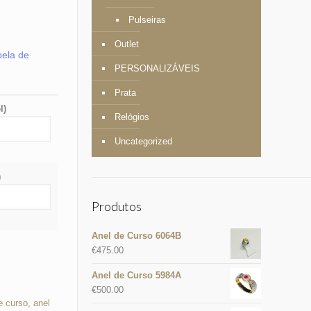
Pulseiras
Outlet
bela de
PERSONALIZÁVEIS
Prata
l)
Relógios
Uncategorized
)
Produtos
Anel de Curso 6064B
€
475.00
Anel de Curso 5984A
€
500.00
e curso
,
anel