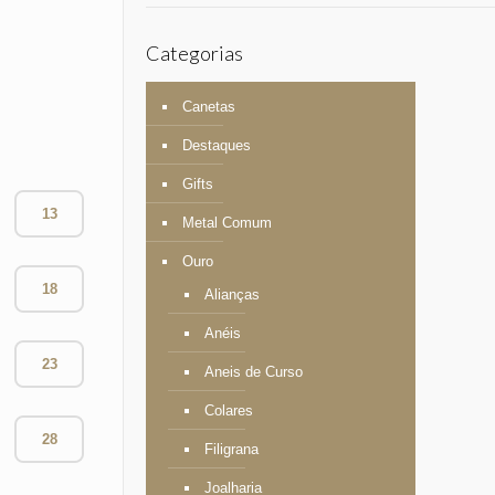
Categorias
Canetas
Destaques
Gifts
13
Metal Comum
Ouro
18
Alianças
Anéis
23
Aneis de Curso
Colares
28
Filigrana
Joalharia