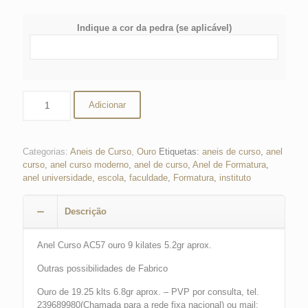
Indique a cor da pedra (se aplicável)
Quantidade
Adicionar
de
Anel
de
Curso
Categorias:
Aneis de Curso
,
Ouro
Etiquetas:
aneis de curso
,
anel
curso
,
anel curso moderno
,
anel de curso
,
Anel de Formatura
,
anel universidade
,
escola
,
faculdade
,
Formatura
,
instituto
Descrição
Anel Curso AC57 ouro 9 kilates 5.2gr aprox.
Outras possibilidades de Fabrico
Ouro de 19.25 klts 6.8gr aprox. – PVP por consulta, tel.
239689980(Chamada para a rede fixa nacional) ou mail: