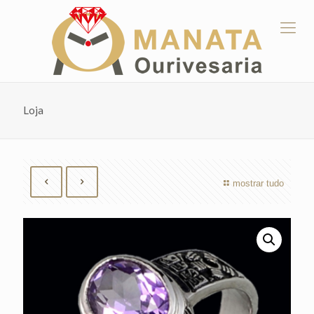
Loja
mostrar tudo
by
Fmeaddons