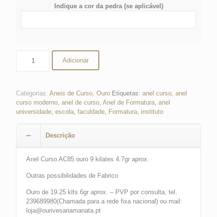
Indique a cor da pedra (se aplicável)
Quantidade
Adicionar
de
Anel
de
Curso
Categorias:
Aneis de Curso
,
Ouro
Etiquetas:
anel curso
,
anel
curso moderno
,
anel de curso
,
Anel de Formatura
,
anel
universidade
,
escola
,
faculdade
,
Formatura
,
instituto
Descrição
Anel Curso AC85 ouro 9 kilates 4.7gr aprox.
Outras possibilidades de Fabrico
Ouro de 19.25 klts 6gr aprox. – PVP por consulta, tel.
239689980(Chamada para a rede fixa nacional) ou mail:
loja@ourivesariamanata.pt