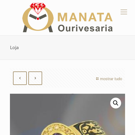
Loja
mostrar tudo
by
Fmeaddons