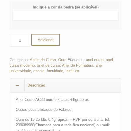
Indique a cor da pedra (se aplicável)
Quantidade
Adicionar
de
Anel
de
Curso
Categorias:
Aneis de Curso
,
Ouro
Etiquetas:
anel curso
,
anel
curso moderno
,
anel de curso
,
Anel de Formatura
,
anel
universidade
,
escola
,
faculdade
,
instituto
Descrição
Anel Curso AC33 ouro 9 kilates 4.8gr aprox.
Outras possibilidades de Fabrico
Ouro de 19.25 klts 6.4gr aprox. – PVP por consulta, tel.
239689980(Chamada para a rede fixa nacional) ou mail:
loja@ourivesariamanata.pt