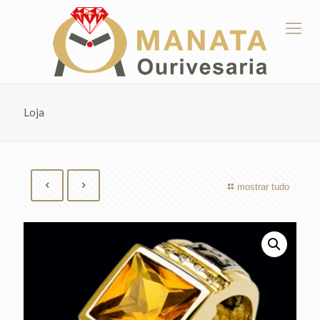
Loja
mostrar tudo
by
Fmeaddons