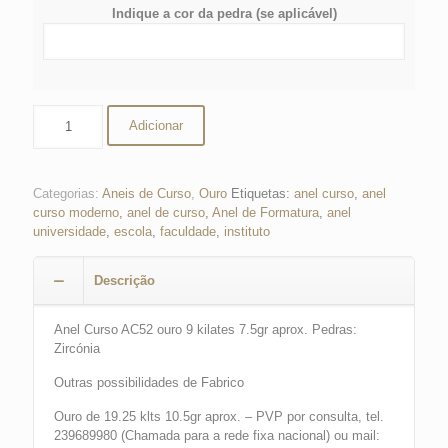
Indique a cor da pedra (se aplicável)
Quantidade
Adicionar
de
Anel
de
Curso
Categorias:
Aneis de Curso
,
Ouro
Etiquetas:
anel curso
,
anel
curso moderno
,
anel de curso
,
Anel de Formatura
,
anel
universidade
,
escola
,
faculdade
,
instituto
Descrição
Anel Curso AC52 ouro 9 kilates 7.5gr aprox. Pedras:
Zircónia
Outras possibilidades de Fabrico
Ouro de 19.25 klts 10.5gr aprox. – PVP por consulta, tel.
239689980 (Chamada para a rede fixa nacional) ou mail: