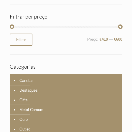
Filtrar por preço
Preço
Preço
Preço:
€410
—
€600
Filtrar
mínimo
máximo
Categorias
Canetas
Destaques
Gifts
Metal Comum
Ouro
Outlet