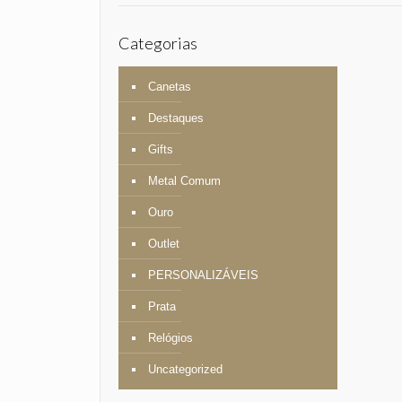
Categorias
Canetas
Destaques
Gifts
Metal Comum
Ouro
Outlet
PERSONALIZÁVEIS
Prata
Relógios
Uncategorized