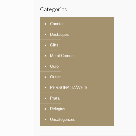
Categorias
Canetas
Destaques
Gifts
Metal Comum
Ouro
Outlet
PERSONALIZÁVEIS
Prata
Relógios
Uncategorized