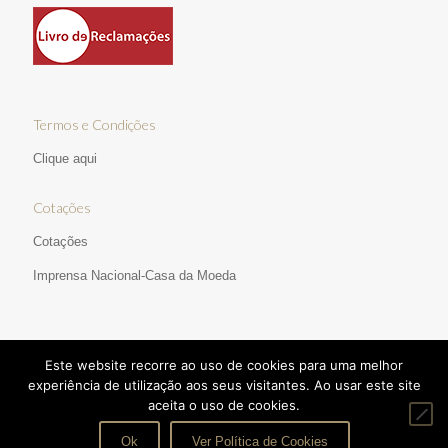
Termos e Condições
Clique aqui
Cotações
Cotações
Imprensa Nacional-Casa da Moeda
Este website recorre ao uso de cookies para uma melhor
experiência de utilização aos seus visitantes. Ao usar este site
aceita o uso de cookies.
© 2017 Ourivesaria Manata | Direitos Reservados | Desenvolvido
por:
pedroferraz.com
|
TERMOS E CONDIÇÕES
Ok
Ver Política de Cookies