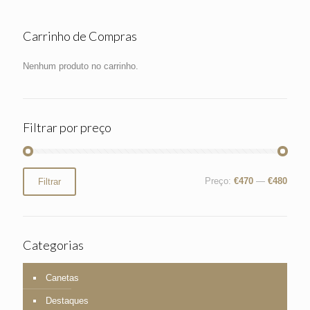
Carrinho de Compras
Nenhum produto no carrinho.
Filtrar por preço
Preço
Preço
Preço:
€470
—
€480
Filtrar
mínimo
máximo
Categorias
Canetas
Destaques