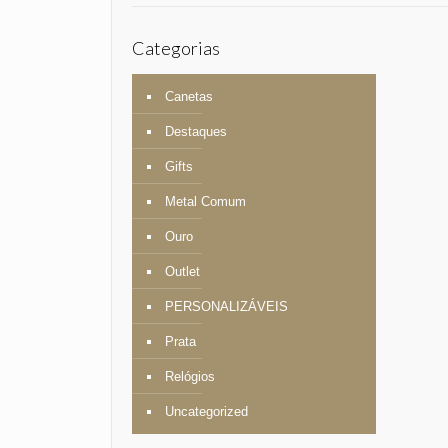
Categorias
Canetas
Destaques
Gifts
Metal Comum
Ouro
Outlet
PERSONALIZÁVEIS
Prata
Relógios
Uncategorized