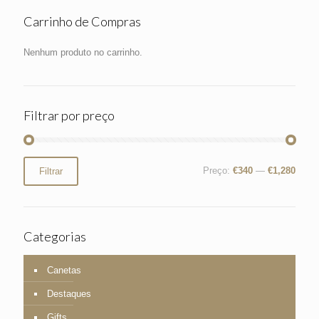
Carrinho de Compras
Nenhum produto no carrinho.
Filtrar por preço
Preço
Preço
Preço:
€340
—
€1,280
Filtrar
mínimo
máximo
Categorias
Canetas
Destaques
Gifts