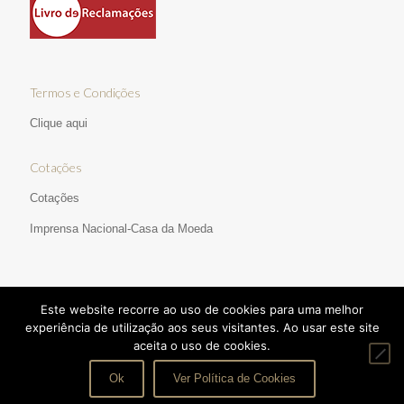
Termos e Condições
Clique aqui
Cotações
Cotações
Imprensa Nacional-Casa da Moeda
Este website recorre ao uso de cookies para uma melhor
experiência de utilização aos seus visitantes. Ao usar este site
aceita o uso de cookies.
© 2017 Ourivesaria Manata | Direitos Reservados | Desenvolvido
por:
pedroferraz.com
|
TERMOS E CONDIÇÕES
Ok
Ver Política de Cookies