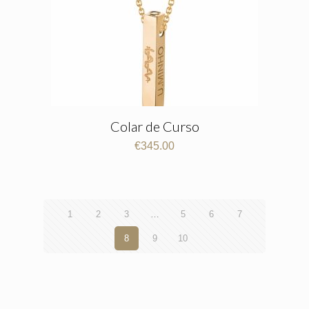
Colar de Curso
€
345.00
1
2
3
…
5
6
7
8
9
10