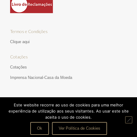
Termos e Condições
Clique aqui
Cotações
Cotações
Imprensa Nacional-Casa da Moeda
Este website recorre ao uso de cookies para uma melhor
experiência de utilização aos seus visitantes. Ao usar este site
aceita o uso de cookies.
© 2017 Ourivesaria Manata | Direitos Reservados | Desenvolvido
por:
pedroferraz.com
|
TERMOS E CONDIÇÕES
Ok
Ver Política de Cookies