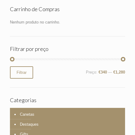
Carrinho de Compras
Nenhum produto no carrinho.
Filtrar por preço
Preço
Preço
Preço:
€340
—
€1,280
Filtrar
mínimo
máximo
Categorias
Canetas
Destaques
Gifts