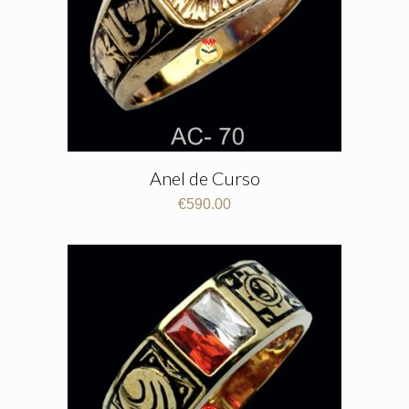
Anel de Curso
€
590.00