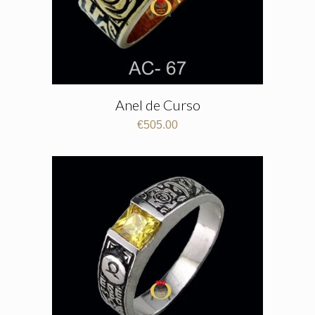
Anel de Curso
€
505.00