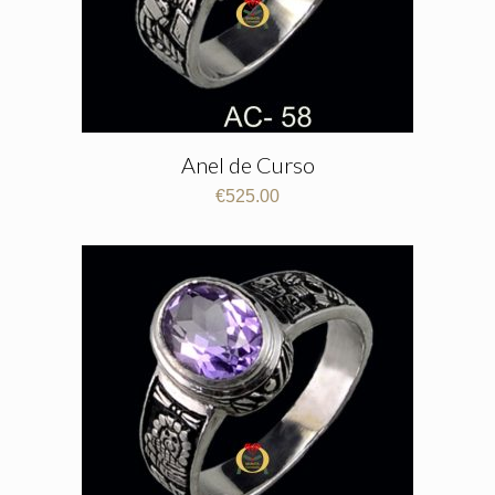
Anel de Curso
€
525.00