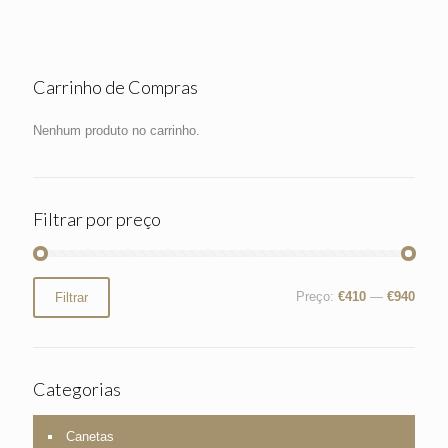
Carrinho de Compras
Nenhum produto no carrinho.
Filtrar por preço
Preço
Preço
Preço:
€410
—
€940
Filtrar
mínimo
máximo
Categorias
Canetas