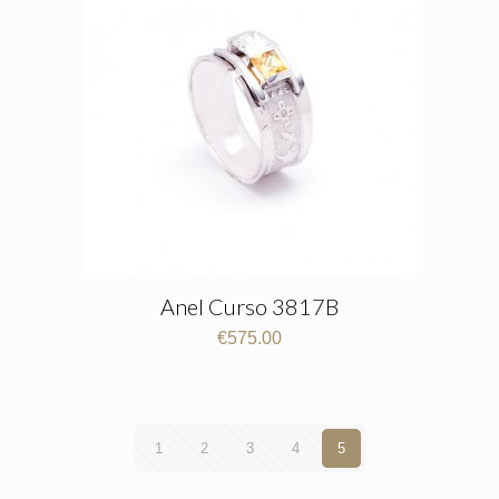
Anel Curso 3817B
€
575.00
1
2
3
4
5