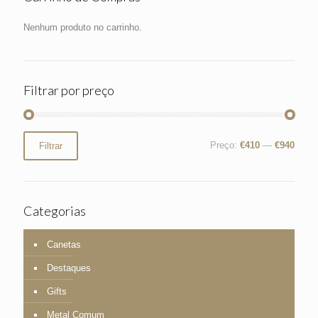
Nenhum produto no carrinho.
Filtrar por preço
Preço
Preço
Preço:
€410
—
€940
Filtrar
mínimo
máximo
Categorias
Canetas
Destaques
Gifts
Metal Comum