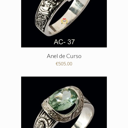
Anel de Curso
€
505.00